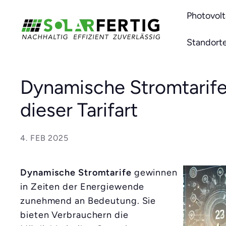
Direkt
Photovolt
S
zum
o
Inhalt
Standort
l
a
r
Dynamische Stromtarife 
f
dieser Tarifart
e
r
t
4. FEB 2025
i
g
Dynamische Stromtarife
gewinnen
in Zeiten der Energiewende
zunehmend an Bedeutung. Sie
bieten Verbrauchern die